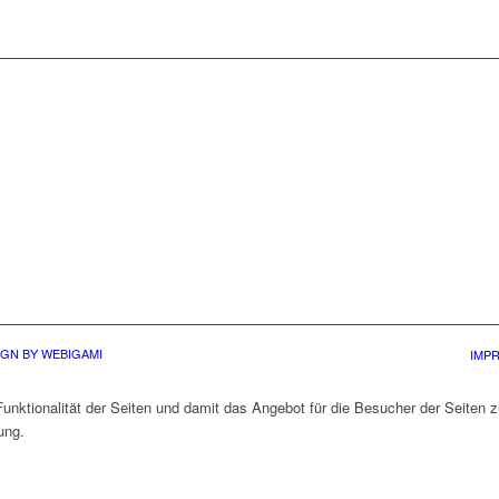
„
DIESE ZEHN SONGS
VERDIENEN NUR EIN
“
PRÄDIKAT: SCHÖN.
Thüringer Allgemeine Zeitung Februar ’09
GN BY WEBIGAMI
IMP
unktionalität der Seiten und damit das Angebot für die Besucher der Seiten 
ung.