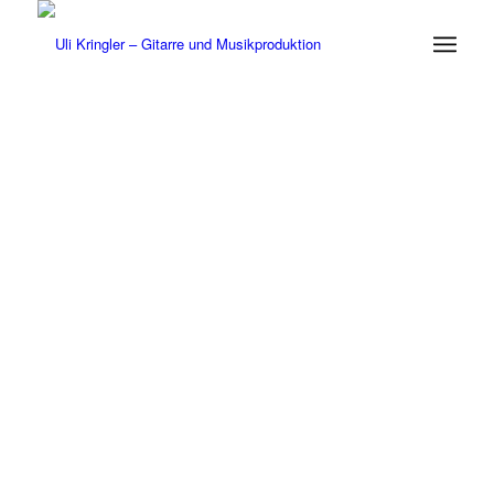
„
EINER, BEI DEM DIE
MUSIK DIREKT AUS
DEM HERZEN
“
KOMMT
Alexander Schmitz (Jazz Podium) über Uli
Kringler