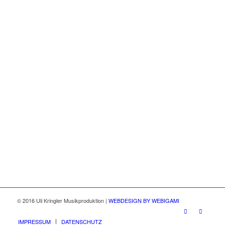
GITARRENTON, SCHAFFT
DER HAMBURGER, VON
VERSIERTEN SIDEMEN
BEGLEITET, EIN
WAHRHAFT
BEDEUTENDES
INSTRUMENTALWERK.
HERAUSRAGEND!
“
Stefan Woldach, Akustik Gitarre Magazin 2/09
© 2016 Uli Kringler Musikproduktion |
WEBDESIGN BY WEBIGAMI
IMPRESSUM
DATENSCHUTZ